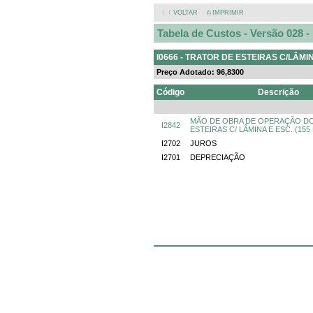
〈〈 VOLTAR
⎙ IMPRIMIR
Tabela de Custos - Versão 028 
I0666 - TRATOR DE ESTEIRAS C/LÂMIN
Preço Adotado: 96,8300
Código
Descrição
MÃO DE OBRA DE OPERAÇÃO D
I2842
ESTEIRAS C/ LÂMINA E ESC. (155
I2702
JUROS
I2701
DEPRECIAÇÃO